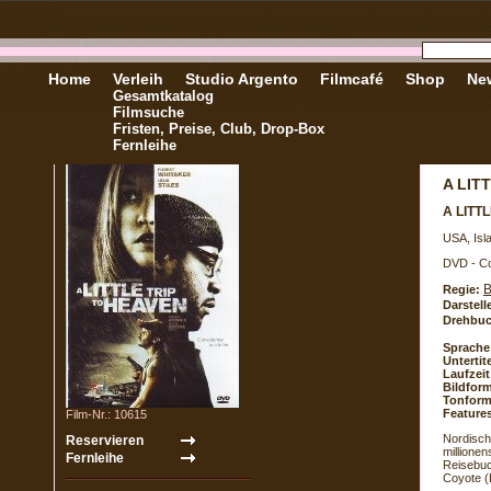
Home
Verleih
Studio Argento
Filmcafé
Shop
New
Gesamtkatalog
Filmsuche
Fristen, Preise, Club, Drop-Box
Fernleihe
A LIT
A LITT
USA, Isl
DVD - Co
B
Regie:
Darstell
Drehbuc
Sprache
Untertite
Laufzeit
Bildform
Tonform
Feature
Film-Nr.: 10615
Nordisch
millione
Reisebuc
Coyote 