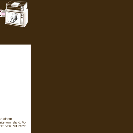
an einem
ite von Island. Vor
HE SEA. Mit Peter