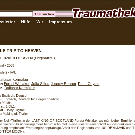
sletter
Hilfe
Wir
Impressum
TLE TRIP TO HEAVEN
LE TRIP TO HEAVEN
(Originaltitel)
and - 2005
de 2 - PAL
altasar Kormákur
Forest Whitaker
Julia Stiles
Jeremy Renner
Peter Coyote
er:
,
,
,
Baltasar Kormákur
h:
:
Englisch, Deutsch
l:
Englisch, Deutsch für Hörgeschädigte
:
90 Min.
at:
1.85:1
at:
Dolby Digital 5.1
s:
Making of, Trailer
er Noir-Thriller, in der LAST KING OF SCOTLAND Forest Whitaker als mürrischer Ermittler 
nschweren Versicherungsmord herumschnüffelt. Feine Finster-Frost-Sicht auf die dunklerer Se
hung empfohlen! Erste englischsprachige Arbeit des Regisseurs von 101 REYKJAVIK und T
(BITTER MOON).