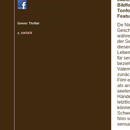
Bildf
Tonfo
Featu
Genre: Thriller
De Ni
Gesch
zurück
währe
der S
diesem
Leben
für se
bezieh
Vaterr
zunäc
Film 
als an
seelen
Händen
letztl
könne
Schwe
Niro s
sensat