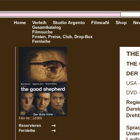
Home
Verleih
Studio Argento
Filmcafé
Shop
New
Gesamtkatalog
Filmsuche
Fristen, Preise, Club, Drop-Box
Fernleihe
THE
THE
DER
USA -
DVD -
Regie
Darste
Dreh
Film-Nr.: 10389
Sprac
Untert
Laufze