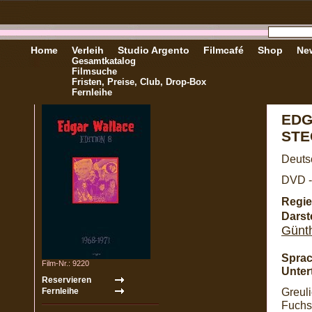
Home
Verleih
Studio Argento
Filmcafé
Shop
New
Gesamtkatalog
Filmsuche
Fristen, Preise, Club, Drop-Box
Fernleihe
EDG
STE
Deutsc
DVD -
Regie
Darste
Günth
Sprac
Film-Nr.: 9220
Untert
Greul
Fuchsb