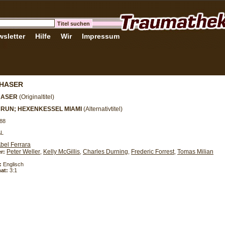
sletter
Hilfe
Wir
Impressum
CHASER
HASER
(Originaltitel)
 RUN; HEXENKESSEL MIAMI
(Alternativtitel)
88
AL
bel Ferrara
Peter Weller
Kelly McGillis
Charles Durning
Frederic Forrest
Tomas Milian
er:
,
,
,
,
:
Englisch
at:
3:1