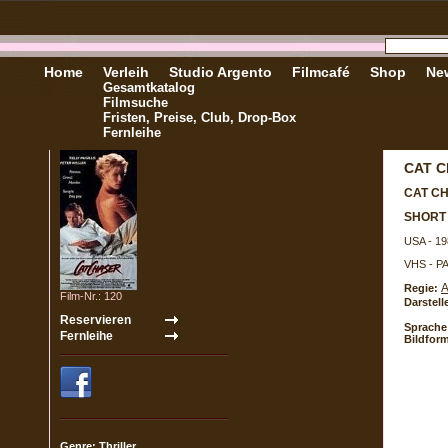
Home
Verleih
Studio Argento
Filmcafé
Shop
New
Gesamtkatalog
Filmsuche
Fristen, Preise, Club, Drop-Box
Fernleihe
CAT 
CAT C
SHORT
USA - 19
VHS - P
A
Regie:
Film-Nr.: 120
Darstell
Sprache
Bildform
Genre: Thriller