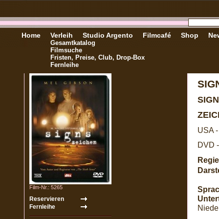
Home
Verleih
Studio Argento
Filmcafé
Shop
New
Gesamtkatalog
Filmsuche
Fristen, Preise, Club, Drop-Box
Fernleihe
SIG
SIG
ZEI
USA -
DVD -
Regie
Darste
Film-Nr.: 5265
Sprac
Untert
Niede