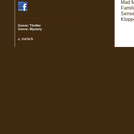
Mad M
Famili
Sense 
Klopp
Genre: Thriller
Genre: Mystery
zurück