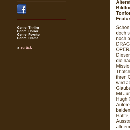
Alters
Bildfo
Tonfo
Featur
Schon 
Genre: Thriller
Genre: Horror
doch se
Genre: Psycho
noch b
Genre: Drama
DRAGO
zurück
OPERA
Dieser
die nä
Missio
Thatch
ihren 
wird a
Glaube
Mit Ju
Hugh G
Autore
beiden
Hälfte
Ausstr
alldem