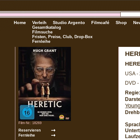
Home
Verleih
Studio Argento
Filmcafé
Shop
New
Gesamtkatalog
Filmsuche
Fristen, Preise, Club, Drop-Box
Fernleihe
HER
HERE
USA -
DVD - 
Regie
Darste
Youn
Drehb
Film-Nr.: 18269
Sprac
Unterti
Laufze