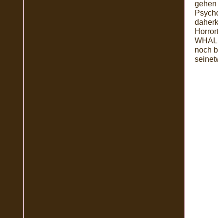
gehen 
Psycho
daherk
Horror
WHALE)
noch b
seinet