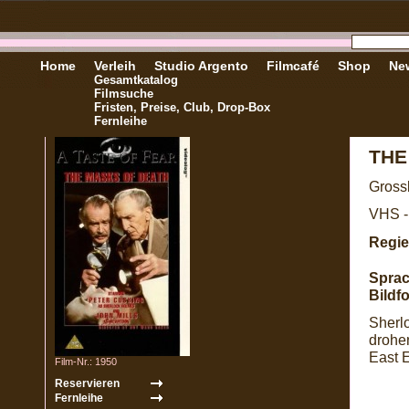
Home
Verleih
Studio Argento
Filmcafé
Shop
New
Gesamtkatalog
Filmsuche
Fristen, Preise, Club, Drop-Box
Fernleihe
THE
Gross
VHS -
Regie
Sprac
Bildf
Sherl
drohe
East E
Film-Nr.: 1950