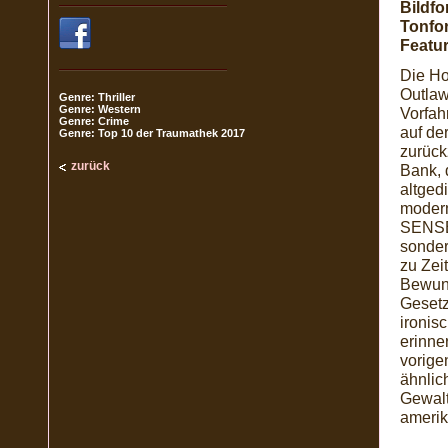
Bildfo
Tonfo
Featur
Die Ho
Outlaw
Genre: Thriller
Genre: Western
Vorfah
Genre: Crime
auf de
Genre: Top 10 der Traumathek 2017
zurück
zurück
Bank, 
altged
moder
SENSE)
sonder
zu Zei
Bewund
Gesetz
ironis
erinn
vorige
ähnlic
Gewalt
amerik