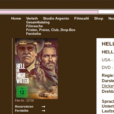
Home
Verleih
Studio Argento
Filmcafé
Shop
New
Gesamtkatalog
Filmsuche
Fristen, Preise, Club, Drop-Box
Fernleihe
HEL
HELL
USA -
DVD - 
Regie
Darste
Dicke
Drehb
Film-Nr.: 15730
Sprac
Unterti
Laufze