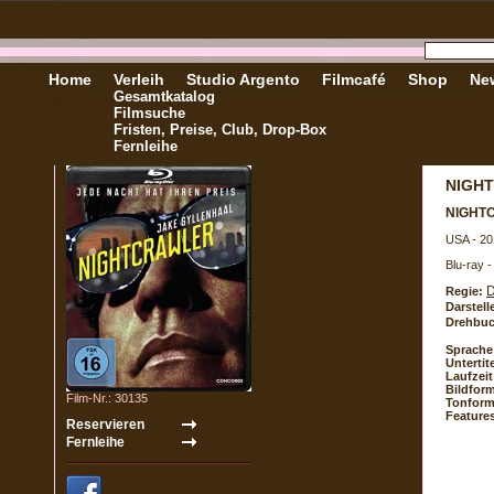
Home
Verleih
Studio Argento
Filmcafé
Shop
New
Gesamtkatalog
Filmsuche
Fristen, Preise, Club, Drop-Box
Fernleihe
NIGHT
NIGHT
USA - 20
Blu-ray 
D
Regie:
Darstell
Drehbuc
Sprache
Untertite
Laufzeit
Bildform
Film-Nr.: 30135
Tonform
Feature