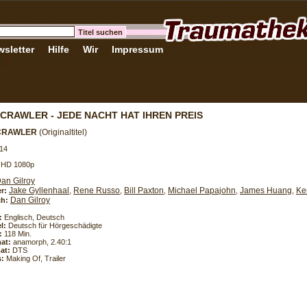
sletter
Hilfe
Wir
Impressum
CRAWLER - JEDE NACHT HAT IHREN PREIS
CRAWLER
(Originaltitel)
14
- HD 1080p
an Gilroy
Jake Gyllenhaal
Rene Russo
Bill Paxton
Michael Papajohn
James Huang
Ke
er:
,
,
,
,
,
Dan Gilroy
h:
:
Englisch, Deutsch
l:
Deutsch für Hörgeschädigte
:
118 Min.
at:
anamorph, 2.40:1
at:
DTS
s:
Making Of, Trailer