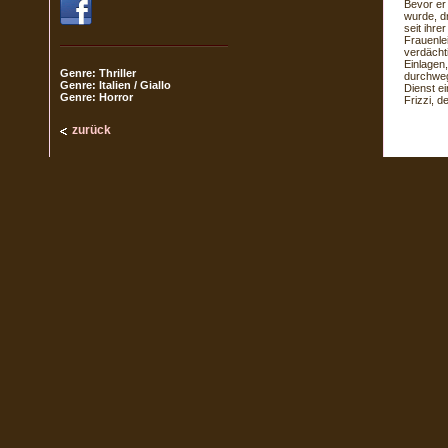
Bevor e
wurde, dr
seit ihre
Frauenle
verdächti
Einlagen
Genre: Thriller
durchweg
Genre: Italien / Giallo
Dienst ei
Genre: Horror
Frizzi, d
zurück