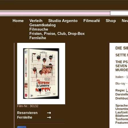
Home
Verleih
Studio Argento
Filmcafé
Shop
New
Gesamtkatalog
Filmsuche
Fristen, Preise, Club, Drop-Box
Fernleihe
DIE S
SETTE 
THE P
SEVEN 
MURDE
Italien -
Blu-ray 
L
Regie:
Darstell
Drehbuc
Sprache
Film-Nr.: 30132
Untertite
Laufzeit
Bildform
Tonform
Feature