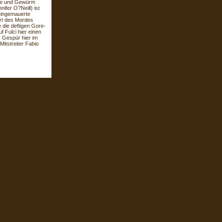
e und Gewürm
ifer O?Neill) ist
 eingemauerte
ort des Mordes
e die deftigen Gore-
 Fulci hier einen
 Gespür hier im
Mitstreiter Fabio