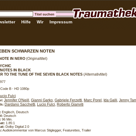
sletter
Hilfe
Wir
Impressum
IEBEN SCHWARZEN NOTEN
NOTE IN NERO
(Originaltitel)
SYCHIC
NOTES IN BLACK
R TO THE TUNE OF THE SEVEN BLACK NOTES
(Alternativtitel)
 1977
- Code B - HD 1080p
ucio Fulci
Jennifer O'Neill
Gianni Garko
Gabriele Ferzetti
Marc Porel
Ida Galli
Jenny Tam
er:
,
,
,
,
,
Dardano Sacchetti
Lucio Fulci
Roberto Gianviti
h:
,
,
:
Englisch, Deutsch
l:
Deutsch
:
96 Min.
at:
1.85:1
at:
Dolby Digital 2.0
s:
Audiokommentar von Marcus Stiglegger, Featurettes, Trailer