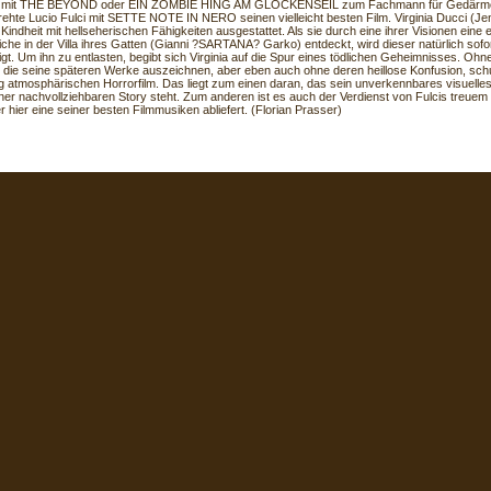
r mit THE BEYOND oder EIN ZOMBIE HING AM GLOCKENSEIL zum Fachmann für Gedärm
ehte Lucio Fulci mit SETTE NOTE IN NERO seinen vielleicht besten Film. Virginia Ducci (Jenn
r Kindheit mit hellseherischen Fähigkeiten ausgestattet. Als sie durch eine ihrer Visionen eine
iche in der Villa ihres Gatten (Gianni ?SARTANA? Garko) entdeckt, wird dieser natürlich sof
gt. Um ihn zu entlasten, begibt sich Virginia auf die Spur eines tödlichen Geheimnisses. Ohn
, die seine späteren Werke auszeichnen, aber eben auch ohne deren heillose Konfusion, schuf
 atmosphärischen Horrorfilm. Das liegt zum einen daran, das sein unverkennbares visuelles
ner nachvollziehbaren Story steht. Zum anderen ist es auch der Verdienst von Fulcis treuem 
er hier eine seiner besten Filmmusiken abliefert. (Florian Prasser)