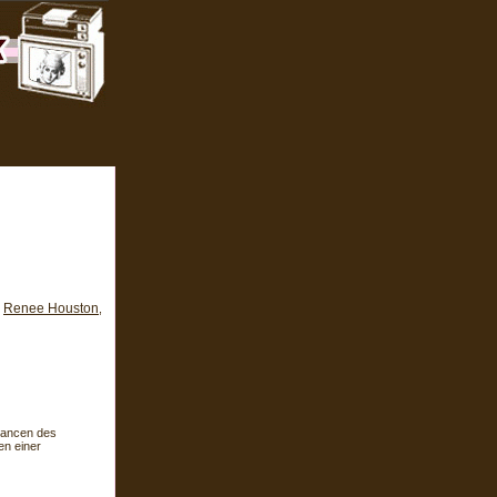
Renee Houston
,
,
vancen des
en einer