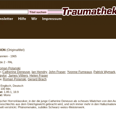
sletter
Hilfe
Wir
Impressum
SION
(Originaltitel)
annien - 1965
de 2 - PAL
oman Polanski
Catherine Deneuve
Ian Hendry
John Fraser
Yvonne Furneaux
Patrick Wymark
r:
,
,
,
,
aylor
James Villiers
Helen Fraser
,
,
Roman Polanski
Gerard Brach
h:
,
Englisch, Deutsch
100 Min.
at:
1.85:1, 16:9
t:
Mono
scher Horrorklassiker, in der die junge Catherine Deneuve als scheues Mädchen von den A
eschlechts aus dem Gleichgewicht gebracht wird, und sich immer mehr in den Halluzination
elt verstrickt. Phänomenales, subtiles Schwarz-weiss-Meisterwerk.