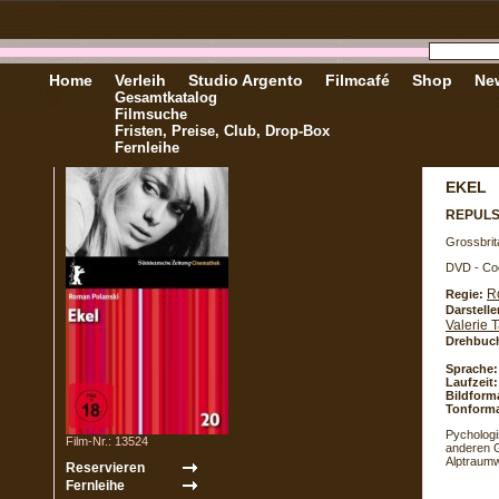
Home
Verleih
Studio Argento
Filmcafé
Shop
New
Gesamtkatalog
Filmsuche
Fristen, Preise, Club, Drop-Box
Fernleihe
EKEL
REPUL
Grossbrit
DVD - Co
R
Regie:
Darstelle
Valerie T
Drehbuc
Sprache:
Laufzeit:
Bildform
Tonforma
Pychologi
Film-Nr.: 13524
anderen G
Alptraumw