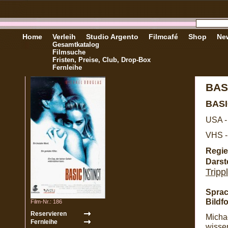
Home
Verleih
Studio Argento
Filmcafé
Shop
New
Gesamtkatalog
Filmsuche
Fristen, Preise, Club, Drop-Box
Fernleihe
BAS
BASI
USA -
VHS -
Regie
Darste
Tripp
Sprac
Bildf
Film-Nr.: 186
Micha
wissen