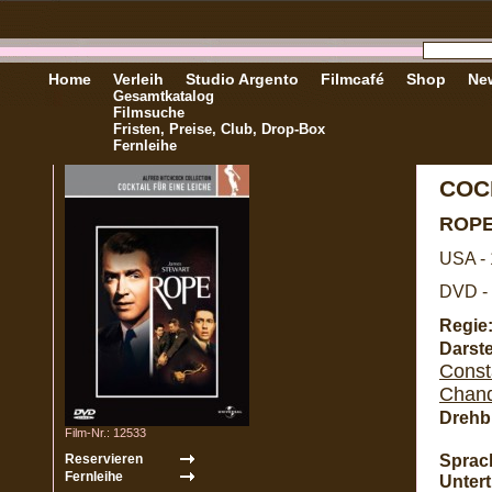
Home
Verleih
Studio Argento
Filmcafé
Shop
New
Gesamtkatalog
Filmsuche
Fristen, Preise, Club, Drop-Box
Fernleihe
COC
ROP
USA -
DVD - 
Regie
Darste
Const
Chand
Drehb
Film-Nr.: 12533
Sprac
Unterti