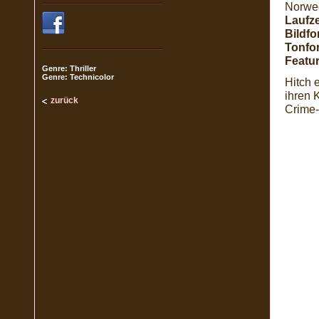
Norwe
Laufze
Bildfo
Tonfo
Featur
Genre: Thriller
Genre: Technicolor
Hitch 
ihren 
zurück
Crime-