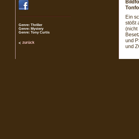
Bildf
Tonfo
Ein sc
stößt 
Genre: Thriller
(nicht
Genre: Mystery
Genre: Tony Curtis
Beset
und P
zurück
und Z