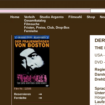
Home
Verleih
Studio Argento
Filmcafé
Shop
New
Gesamtkatalog
Filmsuche
Fristen, Preise, Club, Drop-Box
Fernleihe
DER
THE
USA -
DVD -
Regie
Darste
Dreh
Sprac
Film-Nr.: 11506
Untert
Hörge
Laufze