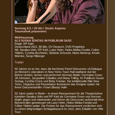
Sonntag 8.3. / 19 Uhr / Studio Argento
Traumathek präsentiert:
Weltfrauentag
ALS SUSAN SONTAG IM PUBLIKUM SASS
Regie: RP Kahl
Deutschland 2021, 86 Min, OV Deutsch, DVD-Projektion
Mit: Saralisa Volm, RP Kahl, Luise Helm, Heike-Melba Fendel, Celine
Yildirim, Cynthia Buchheim, Stefanie Schuster, Mario Mentrup, Kirstin
Warnke, Sonja Hilberger
Trailer
50 Jahren ist es her, dass die berühmte Panel-Diskussion »A Dialogue
on Women's Liberation« in New Yorks Town Hall stattfand: Auf der
Bühne streiten, lachen und performen Norman Mailer, Germaine Greer,
Jill Johnston, Jacqueline Ceballos und Diana Trilling. Im Publikum Susan
Sontag, Cynthia Ozick und Betty Friedan. Die intellektuelle Elite New
Yorks. Hegedus und Pennebaker ikonisieren das Ereignis später mit
ihrem Dokumentarfilm »Town Bloody Hall«.
50 Jahre später in Berlin – in einem Reenactment für die Theaterbühne
kämpfen Saralisa Volm und RP Kahl als Germaine Greer und Norman
Mailer gegen und miteinander und führen die Diskussion außerhalb ihrer
Bühnenrollen gemeinsam mit Luise Helm, Heike-Melba-Fendel und
Céline Yildirim weiter. Die Proben für das Reenactment verdichten sich
zu einem tiefgründigen Schlagabtausch im Jetzt, dem Zeitalter von »Me
Too«.