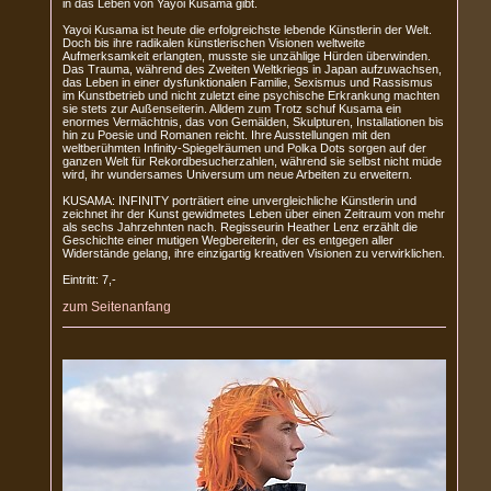
in das Leben von Yayoi Kusama gibt.
Yayoi Kusama ist heute die erfolgreichste lebende Künstlerin der Welt.
Doch bis ihre radikalen künstlerischen Visionen weltweite
Aufmerksamkeit erlangten, musste sie unzählige Hürden überwinden.
Das Trauma, während des Zweiten Weltkriegs in Japan aufzuwachsen,
das Leben in einer dysfunktionalen Familie, Sexismus und Rassismus
im Kunstbetrieb und nicht zuletzt eine psychische Erkrankung machten
sie stets zur Außenseiterin. Alldem zum Trotz schuf Kusama ein
enormes Vermächtnis, das von Gemälden, Skulpturen, Installationen bis
hin zu Poesie und Romanen reicht. Ihre Ausstellungen mit den
weltberühmten Infinity-Spiegelräumen und Polka Dots sorgen auf der
ganzen Welt für Rekordbesucherzahlen, während sie selbst nicht müde
wird, ihr wundersames Universum um neue Arbeiten zu erweitern.
KUSAMA: INFINITY porträtiert eine unvergleichliche Künstlerin und
zeichnet ihr der Kunst gewidmetes Leben über einen Zeitraum von mehr
als sechs Jahrzehnten nach. Regisseurin Heather Lenz erzählt die
Geschichte einer mutigen Wegbereiterin, der es entgegen aller
Widerstände gelang, ihre einzigartig kreativen Visionen zu verwirklichen.
Eintritt: 7,-
zum Seitenanfang