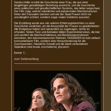
Sandra Hüller erzählt die Geschichte einer Frau, die aus einer
langjährigen gewalttätigen Beziehung ausbricht, und die Geschichte
eines politischen und gesellschaftlichen Systems, das lieber wegschaut.
Der Film zeigt, welche männlichen und patriarchalen Machtstrukturen
hinter den Fassaden stecken und wie der Staat Frauen nicht nur
unzulänglich schützt, sondern sogar realen Gefahren aussetzt.
Die Erzählung wurde aus vier wahren Erfahrungsberichten zu einer
Geschichte verdichtet, um die Anonymität der Frauen zu gewährleisten.
Alle Ereignisse haben sich tatsächlich so zugetragen, nichts ist
erfunden. Neben Tanz und Animation bilden Experteninterviews, die klar
und sachlich die Machtverhältnisse und Beziehungsstrukturen
einordnen, den dokumentarischen Rahmen. FASSADEN ist kein einfach
konsumierbarer Film, sondern eine Herausforderung für die
Zuschauenden. Häusliche Gewalt und die damit verbundenen
Statistiken sind brutal, erschütternd, physisch.
Eintritt: 7,-
zum Seitenanfang