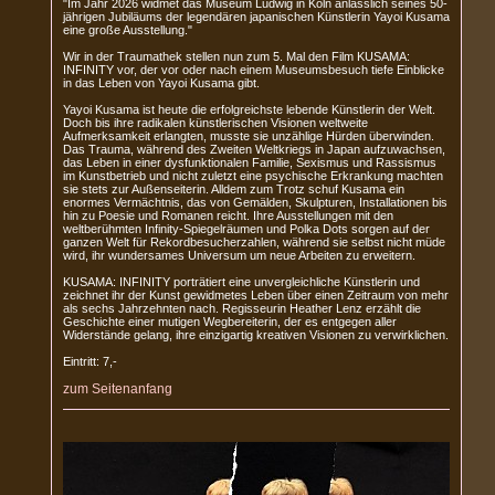
"Im Jahr 2026 widmet das Museum Ludwig in Köln anlässlich seines 50-
jährigen Jubiläums der legendären japanischen Künstlerin Yayoi Kusama
eine große Ausstellung."
Wir in der Traumathek stellen nun zum 5. Mal den Film KUSAMA:
INFINITY vor, der vor oder nach einem Museumsbesuch tiefe Einblicke
in das Leben von Yayoi Kusama gibt.
Yayoi Kusama ist heute die erfolgreichste lebende Künstlerin der Welt.
Doch bis ihre radikalen künstlerischen Visionen weltweite
Aufmerksamkeit erlangten, musste sie unzählige Hürden überwinden.
Das Trauma, während des Zweiten Weltkriegs in Japan aufzuwachsen,
das Leben in einer dysfunktionalen Familie, Sexismus und Rassismus
im Kunstbetrieb und nicht zuletzt eine psychische Erkrankung machten
sie stets zur Außenseiterin. Alldem zum Trotz schuf Kusama ein
enormes Vermächtnis, das von Gemälden, Skulpturen, Installationen bis
hin zu Poesie und Romanen reicht. Ihre Ausstellungen mit den
weltberühmten Infinity-Spiegelräumen und Polka Dots sorgen auf der
ganzen Welt für Rekordbesucherzahlen, während sie selbst nicht müde
wird, ihr wundersames Universum um neue Arbeiten zu erweitern.
KUSAMA: INFINITY porträtiert eine unvergleichliche Künstlerin und
zeichnet ihr der Kunst gewidmetes Leben über einen Zeitraum von mehr
als sechs Jahrzehnten nach. Regisseurin Heather Lenz erzählt die
Geschichte einer mutigen Wegbereiterin, der es entgegen aller
Widerstände gelang, ihre einzigartig kreativen Visionen zu verwirklichen.
Eintritt: 7,-
zum Seitenanfang