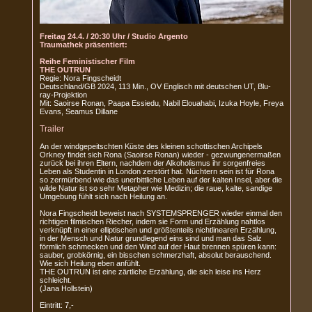
Freitag 24.4. / 20:30 Uhr / Studio Argento
Traumathek präsentiert:
Reihe Feministischer Film
THE OUTRUN
Regie: Nora Fingscheidt
Deutschland/GB 2024, 113 Min., OV Englisch mit deutschen UT, Blu-
ray-Projektion
Mit: Saoirse Ronan, Paapa Essiedu, Nabil Elouahabi, Izuka Hoyle, Freya
Evans, Seamus Dillane
Trailer
An der windgepeitschten Küste des kleinen schottischen Archipels
Orkney findet sich Rona (Saoirse Ronan) wieder - gezwungenermaßen
zurück bei ihren Eltern, nachdem der Alkoholismus ihr sorgenfreies
Leben als Studentin in London zerstört hat. Nüchtern sein ist für Rona
so zermürbend wie das unerbittliche Leben auf der kalten Insel, aber die
wilde Natur ist so sehr Metapher wie Medizin; die raue, kalte, sandige
Umgebung fühlt sich nach Heilung an.
Nora Fingscheidt beweist nach SYSTEMSPRENGER wieder einmal den
richtigen filmischen Riecher, indem sie Form und Erzählung nahtlos
verknüpft in einer elliptischen und größtenteils nichtlinearen Erzählung,
in der Mensch und Natur grundlegend eins sind und man das Salz
förmlich schmecken und den Wind auf der Haut brennen spüren kann:
sauber, grobkörnig, ein bisschen schmerzhaft, absolut berauschend.
Wie sich Heilung eben anfühlt.
THE OUTRUN ist eine zärtliche Erzählung, die sich leise ins Herz
schleicht.
(Jana Hollstein)
Eintritt: 7,-