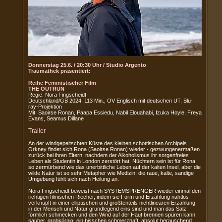
Donnerstag 25.6. / 20:30 Uhr / Studio Argento
Traumathek präsentiert:
Reihe Feministischer Film
THE OUTRUN
Regie: Nora Fingscheidt
Deutschland/GB 2024, 113 Min., OV Englisch mit deutschen UT, Blu-
ray-Projektion
Mit: Saoirse Ronan, Paapa Essiedu, Nabil Elouahabi, Izuka Hoyle, Freya
Evans, Seamus Dillane
Trailer
An der windgepeitschten Küste des kleinen schottischen Archipels
Orkney findet sich Rona (Saoirse Ronan) wieder - gezwungenermaßen
zurück bei ihren Eltern, nachdem der Alkoholismus ihr sorgenfreies
Leben als Studentin in London zerstört hat. Nüchtern sein ist für Rona
so zermürbend wie das unerbittliche Leben auf der kalten Insel, aber die
wilde Natur ist so sehr Metapher wie Medizin; die raue, kalte, sandige
Umgebung fühlt sich nach Heilung an.
Nora Fingscheidt beweist nach SYSTEMSPRENGER wieder einmal den
richtigen filmischen Riecher, indem sie Form und Erzählung nahtlos
verknüpft in einer elliptischen und größtenteils nichtlinearen Erzählung,
in der Mensch und Natur grundlegend eins sind und man das Salz
förmlich schmecken und den Wind auf der Haut brennen spüren kann:
sauber, grobkörnig, ein bisschen schmerzhaft, absolut berauschend.