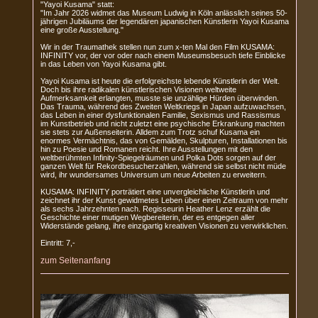
"Yayoi Kusama" statt:
"Im Jahr 2026 widmet das Museum Ludwig in Köln anlässlich seines 50-
jährigen Jubiläums der legendären japanischen Künstlerin Yayoi Kusama
eine große Ausstellung."
Wir in der Traumathek stellen nun zum x-ten Mal den Film KUSAMA:
INFINITY vor, der vor oder nach einem Museumsbesuch tiefe Einblicke
in das Leben von Yayoi Kusama gibt.
Yayoi Kusama ist heute die erfolgreichste lebende Künstlerin der Welt.
Doch bis ihre radikalen künstlerischen Visionen weltweite
Aufmerksamkeit erlangten, musste sie unzählige Hürden überwinden.
Das Trauma, während des Zweiten Weltkriegs in Japan aufzuwachsen,
das Leben in einer dysfunktionalen Familie, Sexismus und Rassismus
im Kunstbetrieb und nicht zuletzt eine psychische Erkrankung machten
sie stets zur Außenseiterin. Alldem zum Trotz schuf Kusama ein
enormes Vermächtnis, das von Gemälden, Skulpturen, Installationen bis
hin zu Poesie und Romanen reicht. Ihre Ausstellungen mit den
weltberühmten Infinity-Spiegelräumen und Polka Dots sorgen auf der
ganzen Welt für Rekordbesucherzahlen, während sie selbst nicht müde
wird, ihr wundersames Universum um neue Arbeiten zu erweitern.
KUSAMA: INFINITY porträtiert eine unvergleichliche Künstlerin und
zeichnet ihr der Kunst gewidmetes Leben über einen Zeitraum von mehr
als sechs Jahrzehnten nach. Regisseurin Heather Lenz erzählt die
Geschichte einer mutigen Wegbereiterin, der es entgegen aller
Widerstände gelang, ihre einzigartig kreativen Visionen zu verwirklichen.
Eintritt: 7,-
zum Seitenanfang