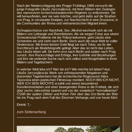
Nach der Niederschlagung des Prager Frühlings 1968 versucht die
junge Fotografin Libuše Jarcovjáková, mit ihren Bildern den Zwängen
des repressiven tschechoslowakischen Regimes zu entkommen. Sie
will herausfinden, wer sie sein möchte, und geht dafür auf die Straßen
von Prag, in verstaubte Kneipen, zur Nachtschicht in eine Druckerei, in
die Communities der Roma und vietnamesischen Migrant:innen.
Schnappschüsse von Nacktheit, Sex, Alkohol wechseln sich ab mit
Bildern von Lethargie und Restriktionen. Als sie wegen Fotos aus einem
Schwulenclub Probleme mit der Polizei bekommt, geht Libuše eine
Scheinehe ein und zieht nach Berlin. Doch auch die neue Welt ist voller
Hindernisse. Mit ihrem letzten Geld fliegt sie nach Tokio, wo ihr der
Durchbruch als Modefotografin gelingt. Aber das ist nicht das Leben,
das Libuše leben will. Sie kehrt erst nach Berlin und später nach Prag
zurück. Ihre Rückschläge und Erfolge, ihre Gefühle und Beziehungen
und ihre nie endende Suche nach sich selbst sind festgehalten in ihren
Bildern und Tagebüchern.
In welcher Welt lebe ich? Wer bin ich? Wie möchte ich leben? Aus
Libuše Jarcovjákovás Werk von zehntausenden Negativen und
dutzenden Tagebüchern hat die tschechische Regisseurin Klára
Tasovská einen poetischen Filmessay montiert. NOCH BIN ICH NICHT,
WER ICH SEIN MÖCHTE erzählt von einem besonderen
Künstlerinnenleben und einer bewegenden Reise in die Freiheit, die sich
über sechs Jahrzehnte spannt und von der sowjetisch "normalisierten"
ČSSR der späten 1960er und frühen 70er über das Ost-Berlin der 80er
bis ins Prag nach dem Fall des Eisernen Vorhangs und von heute führt.
Eintritt: 7,-
zum Seitenanfang