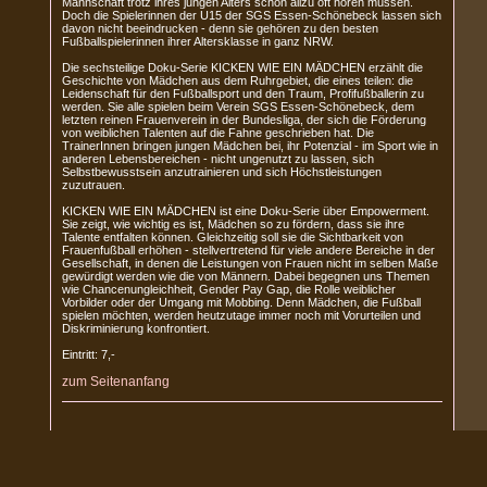
Mannschaft trotz ihres jungen Alters schon allzu oft hören müssen.
Doch die Spielerinnen der U15 der SGS Essen-Schönebeck lassen sich
davon nicht beeindrucken - denn sie gehören zu den besten
Fußballspielerinnen ihrer Altersklasse in ganz NRW.
Die sechsteilige Doku-Serie KICKEN WIE EIN MÄDCHEN erzählt die
Geschichte von Mädchen aus dem Ruhrgebiet, die eines teilen: die
Leidenschaft für den Fußballsport und den Traum, Profifußballerin zu
werden. Sie alle spielen beim Verein SGS Essen-Schönebeck, dem
letzten reinen Frauenverein in der Bundesliga, der sich die Förderung
von weiblichen Talenten auf die Fahne geschrieben hat. Die
TrainerInnen bringen jungen Mädchen bei, ihr Potenzial - im Sport wie in
anderen Lebensbereichen - nicht ungenutzt zu lassen, sich
Selbstbewusstsein anzutrainieren und sich Höchstleistungen
zuzutrauen.
KICKEN WIE EIN MÄDCHEN ist eine Doku-Serie über Empowerment.
Sie zeigt, wie wichtig es ist, Mädchen so zu fördern, dass sie ihre
Talente entfalten können. Gleichzeitig soll sie die Sichtbarkeit von
Frauenfußball erhöhen - stellvertretend für viele andere Bereiche in der
Gesellschaft, in denen die Leistungen von Frauen nicht im selben Maße
gewürdigt werden wie die von Männern. Dabei begegnen uns Themen
wie Chancenungleichheit, Gender Pay Gap, die Rolle weiblicher
Vorbilder oder der Umgang mit Mobbing. Denn Mädchen, die Fußball
spielen möchten, werden heutzutage immer noch mit Vorurteilen und
Diskriminierung konfrontiert.
Eintritt: 7,-
zum Seitenanfang