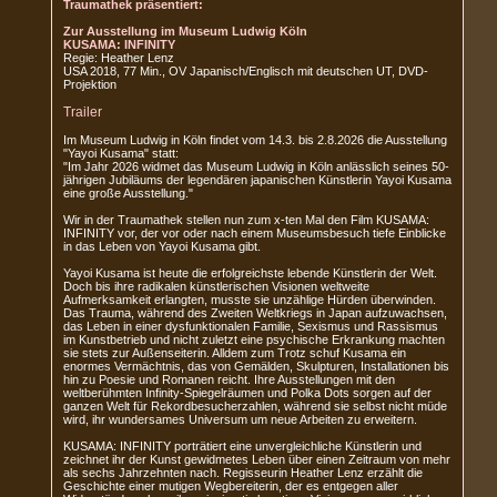
Traumathek präsentiert:
Zur Ausstellung im Museum Ludwig Köln
KUSAMA: INFINITY
Regie: Heather Lenz
USA 2018, 77 Min., OV Japanisch/Englisch mit deutschen UT, DVD-
Projektion
Trailer
Im Museum Ludwig in Köln findet vom 14.3. bis 2.8.2026 die Ausstellung
"Yayoi Kusama" statt:
"Im Jahr 2026 widmet das Museum Ludwig in Köln anlässlich seines 50-
jährigen Jubiläums der legendären japanischen Künstlerin Yayoi Kusama
eine große Ausstellung."
Wir in der Traumathek stellen nun zum x-ten Mal den Film KUSAMA:
INFINITY vor, der vor oder nach einem Museumsbesuch tiefe Einblicke
in das Leben von Yayoi Kusama gibt.
Yayoi Kusama ist heute die erfolgreichste lebende Künstlerin der Welt.
Doch bis ihre radikalen künstlerischen Visionen weltweite
Aufmerksamkeit erlangten, musste sie unzählige Hürden überwinden.
Das Trauma, während des Zweiten Weltkriegs in Japan aufzuwachsen,
das Leben in einer dysfunktionalen Familie, Sexismus und Rassismus
im Kunstbetrieb und nicht zuletzt eine psychische Erkrankung machten
sie stets zur Außenseiterin. Alldem zum Trotz schuf Kusama ein
enormes Vermächtnis, das von Gemälden, Skulpturen, Installationen bis
hin zu Poesie und Romanen reicht. Ihre Ausstellungen mit den
weltberühmten Infinity-Spiegelräumen und Polka Dots sorgen auf der
ganzen Welt für Rekordbesucherzahlen, während sie selbst nicht müde
wird, ihr wundersames Universum um neue Arbeiten zu erweitern.
KUSAMA: INFINITY porträtiert eine unvergleichliche Künstlerin und
zeichnet ihr der Kunst gewidmetes Leben über einen Zeitraum von mehr
als sechs Jahrzehnten nach. Regisseurin Heather Lenz erzählt die
Geschichte einer mutigen Wegbereiterin, der es entgegen aller