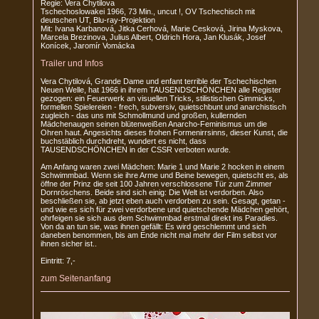
Regie: Vera Chytilova
Tschechoslowakei 1966, 73 Min., uncut !, OV Tschechisch mit
deutschen UT, Blu-ray-Projektion
Mit: Ivana Karbanová, Jitka Cerhová, Marie Cesková, Jirina Myskova,
Marcela Brezinova, Julius Albert, Oldrich Hora, Jan Klusák, Josef
Konícek, Jaromír Vomácka
Trailer und Infos
Vera Chytilová, Grande Dame und enfant terrible der Tschechischen
Neuen Welle, hat 1966 in ihrem TAUSENDSCHÖNCHEN alle Register
gezogen: ein Feuerwerk an visuellen Tricks, stilistischen Gimmicks,
formellen Spielereien - frech, subversiv, quietschbunt und anarchistisch
zugleich - das uns mit Schmollmund und großen, kullernden
Mädchenaugen seinen blütenweißen Anarcho-Feminismus um die
Ohren haut. Angesichts dieses frohen Formenirrsinns, dieser Kunst, die
buchstäblich durchdreht, wundert es nicht, dass
TAUSENDSCHÖNCHEN in der CSSR verboten wurde.
Am Anfang waren zwei Mädchen: Marie 1 und Marie 2 hocken in einem
Schwimmbad. Wenn sie ihre Arme und Beine bewegen, quietscht es, als
öffne der Prinz die seit 100 Jahren verschlossene Tür zum Zimmer
Dornröschens. Beide sind sich einig: Die Welt ist verdorben. Also
beschließen sie, ab jetzt eben auch verdorben zu sein. Gesagt, getan -
und wie es sich für zwei verdorbene und quietschende Mädchen gehört,
ohrfeigen sie sich aus dem Schwimmbad erstmal direkt ins Paradies.
Von da an tun sie, was ihnen gefällt: Es wird geschlemmt und sich
daneben benommen, bis am Ende nicht mal mehr der Film selbst vor
ihnen sicher ist..
Eintritt: 7,-
zum Seitenanfang