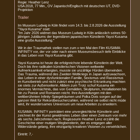
Regie: Heather Lenz
USA 2018, 77 Min., OV Japanisch/Englisch mit deutschen UT, DVD-
Projektion
Trailer
Im Museum Ludwig in Köln findet vom 14.3. bis 2.8.2026 die Ausstellung
"Yayoi Kusama" statt:
"Im Jahr 2026 widmet das Museum Ludwig in Köln anlässlich seines 50-
jährigen Jubiläums der legendären japanischen Künstlerin Yayoi Kusama
eine große Ausstellung."
Wir in der Traumathek stellen nun zum x-ten Mal den Film KUSAMA:
INFINITY vor, der vor oder nach einem Museumsbesuch tiefe Einblicke
in das Leben von Yayoi Kusama gibt.
Yayoi Kusama ist heute die erfolgreichste lebende Künstlerin der Welt.
Doch bis ihre radikalen künstlerischen Visionen weltweite
Aufmerksamkeit erlangten, musste sie unzählige Hürden überwinden.
Das Trauma, während des Zweiten Weltkriegs in Japan aufzuwachsen,
das Leben in einer dysfunktionalen Familie, Sexismus und Rassismus
im Kunstbetrieb und nicht zuletzt eine psychische Erkrankung machten
sie stets zur Außenseiterin. Alldem zum Trotz schuf Kusama ein
enormes Vermächtnis, das von Gemälden, Skulpturen, Installationen bis
hin zu Poesie und Romanen reicht. Ihre Ausstellungen mit den
weltberühmten Infinity-Spiegelräumen und Polka Dots sorgen auf der
ganzen Welt für Rekordbesucherzahlen, während sie selbst nicht müde
wird, ihr wundersames Universum um neue Arbeiten zu erweitern.
KUSAMA: INFINITY porträtiert eine unvergleichliche Künstlerin und
zeichnet ihr der Kunst gewidmetes Leben über einen Zeitraum von mehr
als sechs Jahrzehnten nach. Regisseurin Heather Lenz erzählt die
Geschichte einer mutigen Wegbereiterin, der es entgegen aller
Widerstände gelang, ihre einzigartig kreativen Visionen zu verwirklichen.
Eintritt: 7,-