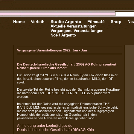
Home
Verleih
Studio Argento
Filmcafé
Shop
New
Aktuelle Veranstaltungen
Vergangene Veranstaltungen
Noé / Argento
Vergangene Veranstaltungen 2022: Jan - Jun
Die Deutsch-Israelische Gesellschaft (DIG) AG Köln präsentiert:
Reihe "Queere Filme aus Israel"
Die Reihe zeigt mit YOSSI & JAGGER von Eytan Fox einen Klassiker
des israelischen queeren Films, der im israelischen Militär, der IDF,
spielt.
Der zweite Teil der Reihe besteht aus der Sammlung queerer Kurzfilme,
die unter dem Titel FUCKING DIFFERENT TEL AVIV präsentiert
wurden.
Im dritten Teil der Reihe wird die engagierte Dokumentation THE
INVISIBLE MEN gezeigt, in der es um palästinensische Schwule geht,
die vor dem palästinensischen Tugendterror und der ausgeprägten
Homophobie der palästinensischen Gesellschaft in den
palästinensischen Gebieten nach Israel geflohen sind.
Anmeldung unter koeln@digev.de
Deutsch-Israelische Gesellschaft (DIG) AG Köln