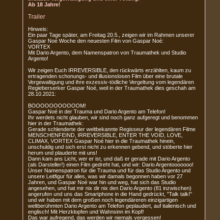
Ab 18 Jahre!
Trailer
Hinweis:
Ein paar Tage später, am Freitag 20.5., zeigen wir im Rahmen unserer
Gaspar Noé Woche den neuesten Film von Gaspar Noé:
VORTEX
Mit Dario Argento, dem Namenspatron von Traumathek und Studio
Argento!
Wir zeigen Euch IRREVERSIBLE, den rückwärts erzählten, kaum zu
ertragenden schonungs- und illusionslosen Film über eine brutale
Vergewaltigung und ihre exzessiv-tödliche Vergeltung vom legendären
Regieberserker Gaspar Noé, weil in der Traumathek dies geschah am
28.10.2021:
BOOOOOOOOOOOM!
Gaspar Noé in der Trauma und Dario Argento am Telefon!
Ihr werdets nicht glauben, wir sind noch ganz aufgeregt und benommen
hier in der Traumathek:
Gerade schlenderte der weltbekannte Regisseur der legendären Filme
MENSCHENFEIND, IRREVERSIBLE, ENTER THE VOID, LOVE,
CLIMAX, VORTEX Gaspar Noé hier in die Traumathek hinein,
unschuldig und sich erst nicht zu erkennen gebend, und stöberte hier
herum und plauderte mit uns!
Dann kam ans Licht, wer er ist, und daß er gerade mit Dario Argento
(als Darsteller!) einen Film gedreht hat, und wir: Dario Argentooooooo!
Unser Namenspatron für die Trauma und für das Studio Argento und
unsere Leitfigur für alles, was wir damals begonnen haben vor 27
Jahren, und Gaspar Noé war hin und weg, hat sich das Studio
angesehen, und hat mir nix dir nix den Dario Argento (81 inzwischen)
angerufen und uns das Smartphone in die Hand gedrückt, "Talk talk!"
und wir haben mit dem großen noch legendäreren einzigartigen
weltberühmten Dario Argento am Telefon geplaudert, auf italienisch und
englisch! Mit Herzklopfen und Wahnsinn im Kopf!
Das war aufregend, das werden wir niemals vergessen!