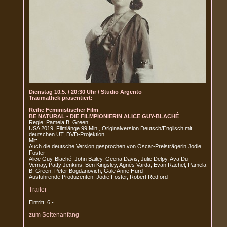
Dienstag 10.5. / 20:30 Uhr / Studio Argento
Traumathek präsentiert:
Reihe Feministischer Film
BE NATURAL - DIE FILMPIONIERIN ALICE GUY-BLACHÉ
Regie: Pamela B. Green
USA 2019, Filmlänge 99 Min., Originalversion Deutsch/Englisch mit
deutschen UT, DVD-Projektion
Mit:
Auch die deutsche Version gesprochen von Oscar-Preisträgerin Jodie
Foster
Alice Guy-Blaché, John Bailey, Geena Davis, Julie Delpy, Ava Du
Vernay, Patty Jenkins, Ben Kingsley, Agnès Varda, Evan Rachel, Pamela
B. Green, Peter Bogdanovich, Gale Anne Hurd
Ausführende Produzenten: Jodie Foster, Robert Redford
Trailer
Eintritt: 6,-
zum Seitenanfang