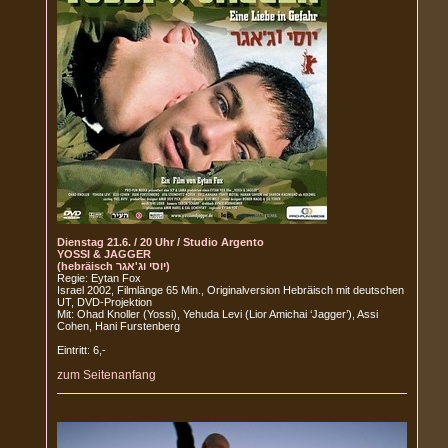
Dienstag 21.6. / 20 Uhr / Studio Argento
YOSSI & JAGGER
(hebräisch יוסי וג'אגר)
Regie: Eytan Fox
Israel 2002, Filmlänge 65 Min., Originalversion Hebräisch mit deutschen
UT, DVD-Projektion
Mit: Ohad Knoller (Yossi), Yehuda Levi (Lior Amichai ‘Jagger’), Assi
Cohen, Hani Furstenberg
Eintritt: 6,-
zum Seitenanfang