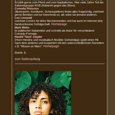
Erzählt gerne vom Pferd und vom Kapitalismus. War viele Jahre Teil der
Kabarettgruppe KGB (Kabarett gegen das Böse).
Cornelia Pistorius
(Illustratorin, Komikerin, Schauspielerin) findet alles fragwürdig, zeichnet
gerne Bomben und tut manchmal so, als wäre sie jemand anderes.
Leo Leowald
zeichnet Comics für linke Nischenmedien und hat auch im Internet eine
Homepage
handverlesene Gefolgschaft.
Mark Welte
ist politischer Kabarettist und schreibt als Autor für verschiedene
Comedy-Formate.
Harald 'Sack' Ziegler
(Horn-Hendrix und musikalisch flexibler Geheimtipp) spielt einen Hit
nach dem anderen und kooperiert mit den unterschiedlichsten Künstlern
Homepage
z.B. "Mouse on Mars".
Eintritt: 8,-
zum Seitenanfang