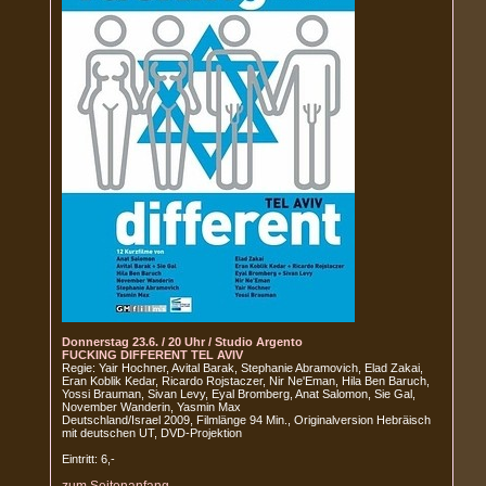
Donnerstag 23.6. / 20 Uhr / Studio Argento
FUCKING DIFFERENT TEL AVIV
Regie: Yair Hochner, Avital Barak, Stephanie Abramovich, Elad Zakai,
Eran Koblik Kedar, Ricardo Rojstaczer, Nir Ne'Eman, Hila Ben Baruch,
Yossi Brauman, Sivan Levy, Eyal Bromberg, Anat Salomon, Sie Gal,
November Wanderin, Yasmin Max
Deutschland/Israel 2009, Filmlänge 94 Min., Originalversion Hebräisch
mit deutschen UT, DVD-Projektion
Eintritt: 6,-