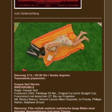
zum Seitenanfang
Dienstag 17.5. / 20:30 Uhr / Studio Argento
Traumathek präsentiert:
Gaspar Noé Woche
IRREVERSIBLE
Regie: Gaspar Noé
Frankreich 2002, Filmlänge 93 Min., Original Cut (nicht Straight Cut),
Französisch mit deutschen UT, Blu-ray-Projektion
Mit: Monica Belucci, Vincent Cassel, Albert Dupontel, Jo Prestia, Philippe
Nahon, Stéphane Drouot
Warnung: Film enthält explizite realistische lange Bilder einer
brutalen Vergewaltigung und einer Tötung.