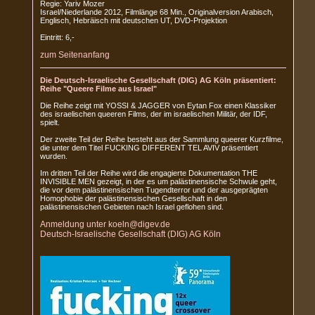
Regie: Yariv Mozer
Israel/Niederlande 2012, Filmlänge 68 Min., Originalversion Arabisch,
Englisch, Hebräisch mit deutschen UT, DVD-Projektion
Eintritt: 6,-
zum Seitenanfang
Die Deutsch-Israelische Gesellschaft (DIG) AG Köln präsentiert:
Reihe "Queere Filme aus Israel"
Die Reihe zeigt mit YOSSI & JAGGER von Eytan Fox einen Klassiker
des israelischen queeren Films, der im israelischen Militär, der IDF,
spielt.
Der zweite Teil der Reihe besteht aus der Sammlung queerer Kurzfilme,
die unter dem Titel FUCKING DIFFERENT TEL AVIV präsentiert
wurden.
Im dritten Teil der Reihe wird die engagierte Dokumentation THE
INVISIBLE MEN gezeigt, in der es um palästinensische Schwule geht,
die vor dem palästinensischen Tugendterror und der ausgeprägten
Homophobie der palästinensischen Gesellschaft in den
palästinensischen Gebieten nach Israel geflohen sind.
Anmeldung unter koeln@digev.de
Deutsch-Israelische Gesellschaft (DIG) AG Köln