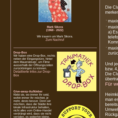
Die Cl
merken
-
maxim
-
maxim
Mark Sikora
(1968 - 2022)
a) Es
telef
Wir trauern um Mark Sikora.
Zum Nachruf
Komm
-
maxim
zurü
Drop-Box
Wir haben eine Drop-Box, rechts
neben der Eingangstüre, hinter
dem Mauerabsatz, um Filme
Und jed
ausserhalb der Öffnungszeiten
bzw. 4,
zurückbringen zu können.
Detaillierte Infos zur Drop-
Die Cl
Box
übertr
Für we
Give-away-Aufkleber
Heimki
Klebt sie, wo immer Ihr seid,
wohin immer Ihr möchtet, je
man es
mehr, desto besser. Denn wir
bereit
möchten, dass die Städte ihre
lokale Infrastruktur behalten,
Umwelt
nicht alles vom Online-Handel
verdrängt wird, dass sie nicht
Rückga
veröden, es weiterhin kleine,