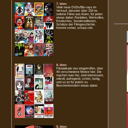
7. Idee:
Viele neue DVDs/Blu-rays im
Verkauf, darunter über 250 tw
seltene Filme aus Asien, für jeden
etwas dabei: Raritäten, Wertvolles,
Exotisches, Sondereditionen,
Schätze der Filmgeschichte.
Kommt vorbei, schaut rein.
8. Idee:
Filmplakate neu eingetroffen, über
40 verschiedene Motive hier. Die
machen was her, sind interessant,
stilvoll, aufregend, schön, lustig,
und so ist für jede/n zu
Beschenkende/n etwas dabei.
9. Idee: