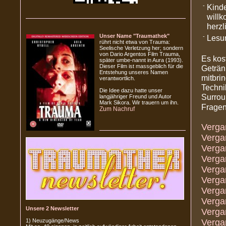
-
Kinde
willk
herzl
Unser Name "Traumathek"
-
Lesun
rührt nicht etwa von Trauma:
Seelische Verletzung her; sondern
von Dario Argentos Film Trauma,
Es kos
später umbe-nannt in Aura (1993).
Dieser Film ist massgeblich für die
Geträn
Entstehung unseres Namen
mitbri
verantwortlich.
Techni
Die Idee dazu hatte unser
Surroun
langjähriger Freund und Autor
Mark Sikora. Wir trauern um ihn.
Frage
Zum Nachruf
Verga
Verga
Verga
Verga
Verga
Verga
Verga
Verga
Unsere 2 Newsletter
Verga
1) Neuzugänge/News
Verga