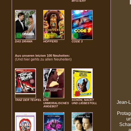
MYSTERY
DAS DRAMA
HOPPERS
CODE 3
Aus unseren letzten 100 Neuheiten:
(Und hier gehts zu allen Neuheiten)
TANZ DER TEUFEL
EIN
SCHÖN, NACKT
Jean-L
UNMORALISCHES
UND LIEBESTOLL
ANGEBOT
Protag
un
Schau
a