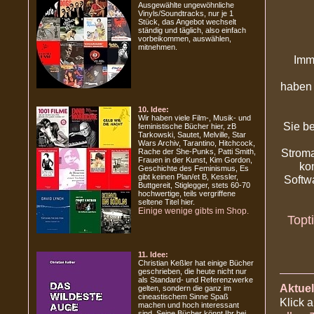
Ausgewählte ungewöhnliche
Vinyls/Soundtracks, nur je 1
Stück, das Angebot wechselt
ständig und täglich, also einfach
vorbeikommen, auswählen,
mitnehmen.
Imm
haben 
10. Idee:
Wir haben viele Film-, Musik- und
Sie b
feministische Bücher hier, zB
Tarkowski, Sautet, Melville, Star
Wars Archiv, Tarantino, Hitchcock,
Stroma
Rache der She-Punks, Patti Smith,
Frauen in der Kunst, Kim Gordon,
ko
Geschichte des Feminismus, Es
gibt keinen Plan/et B, Kessler,
Softw
Buttgereit, Stiglegger, stets 60-70
hochwertige, teils vergriffene
seltene Titel hier.
Einige wenige gibts im Shop.
Topt
11. Idee:
Christian Keßler hat einige Bücher
geschrieben, die heute nicht nur
als Standard- und Referenzwerke
Aktuel
gelten, sondern die ganz im
cineastischem Sinne Spaß
Klick 
machen und hoch interessant
sind. Seine Bücher könnt Ihr bei