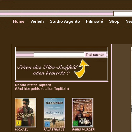
Home
Verleih
Studio Argento
Filmcafé
Shop
New
Unsere letzten Toptitel:
(Und hier gehts zu allen Toptiteln)
MICHAEL
PALÄSTINA 36
PARIS MURDER