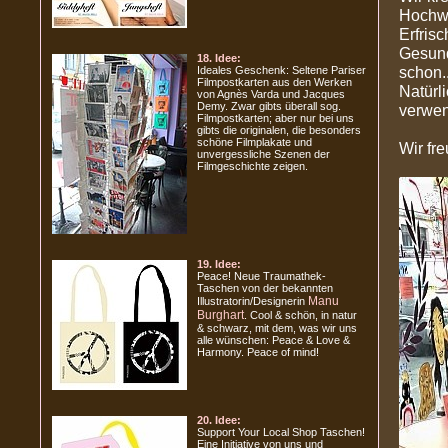
Hochwe
Erfris
Gesund
18. Idee:
schon..
Ideales Geschenk: Seltene Pariser
Filmpostkarten aus den Werken
Natürl
von Agnès Varda und Jacques
Demy. Zwar gibts überall sog.
verwen
Filmpostkarten; aber nur bei uns
gibts die originalen, die besonders
schöne Filmplakate und
Wir fr
unvergessliche Szenen der
Filmgeschichte zeigen.
19. Idee:
Peace! Neue Traumathek-
Taschen von der bekannten
Manu
Illustratorin/Designerin
Burghart
. Cool & schön, in natur
& schwarz, mit dem, was wir uns
alle wünschen: Peace & Love &
Harmony. Peace of mind!
20. Idee:
Support Your Local Shop Taschen!
Eine Initiative von uns und