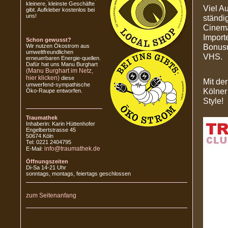
kleinere, kleinste Geschäfte
Viel A
gibt. Aufkleber kostenlos bei
uns!
ständi
Cinema
Importe
Schon gewusst?
Bonusm
Wir nutzen Ökostrom aus
umweltfreundlichen
VHS.
erneuerbaren Energie-quellen.
Dafür hat uns Manu Burghart
(Manu Burghart im Netz,
hier klicken)
diese
Mit der
umwerfend-sympathische
Kölner 
Öko-Raupe entworfen.
Style!
Traumathek
Inhaberin: Karin Hüttenhofer
Engelbertstrasse 45
50674 Köln
Tel: 0221 2404795
info@traumathek.de
E-Mail:
Öffnungszeiten
Di-Sa 14-21 Uhr
sonntags, montags, feiertags geschlossen
zum Seitenanfang