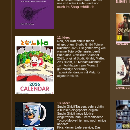
allen 
uns im Laden kaufen und sind
auch im Shop erhältlich.
12. Idee:
Neu, per Katzenbus frisch
MICHAEL
eingetroffen: Studio Ghibli Totoro
Kalender 2025! Die gehen weg wie
warme Totoro-Semmeln, beeilt
Euch also. Offizieller Kalender
2025, original Studio Ghibli, Maße:
29 x 43cm, 12 Monatskalender
zum Aufklappen, pro Monat 1
ganzseitige Abbildung,
Tageskalendarium mit Platz für
eigene Notizen.
CRIME 10
13. Idee:
Studio Ghibli Tassen: sehr schön
& hübsch eingepackt, original
Studio Ghibli, neue Motive
eingetroffen, nun 3 verschiedene
Totoro-Motive hier, und noch einige
andere:
Kikis kleiner Lieferservice, Das