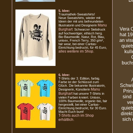
Br
5. Idee:
Traumathek-Sweatshirts!
Neue Sweatshirts, wieder mit
Ideen der mit uns befreundeten
Manu
Illustratorin und Designerin
Vera C
Burghart
: Schwarzer Siebdruck
auf hochwertiger, ethisch herg.
hat 1
Bio-Baumwolle, Natur, Rot, Blau,
an vis
unisex, French Terry, 350 g/m²,
fair wear, bei einer Caritas-
quiet
Einrichtung bedruckt, für 45 Euro,
kul
alles weitere im Shop.
buch
6. Idee:
T-Shirts der 3. Edition, farbig.
Farbe ist der Schlüssel zum
Schwi
Glück. Die bekannte Illustratorin,
Manu
Designerin, Künstlerin
Prin
Burghart
hat unsere T-Shirts in
sind
vielen Farben kreiert. Unisex,
100% Baumwolle, organic-bio, fair
ve
hergestellt, bei einer Caritas-
quiet
Einrichtung bedruckt, für 30 Euro.
Macht Euch bunt!
direk
T-Shirts auch im Shop
sich
erhältlich.