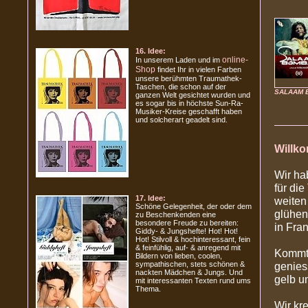
16. Idee:
online-
In unserem Laden und im
Shop
findet Ihr in vielen Farben
unsere berühmten Traumathek-
Taschen, die schon auf der
SALAAM 
ganzen Welt gesichtet wurden und
es sogar bis in höchste Sun-Ra-
Musiker-Kreise geschafft haben
und solcherart geadelt sind.
Willk
Wir ha
für di
17. Idee:
weiten
Schöne Gelegenheit, der oder dem
glühen
zu Beschenkenden eine
besondere Freude zu bereiten:
in Fra
Giddy- & Jungshefte! Hot! Hot!
Hot! Stilvoll & hochinteressant, fein
& feinfühlig, auf- & anregend mit
Kommt b
Bildern von lieben, coolen,
sympathischen, stets schönen &
genies
nackten Mädchen & Jungs. Und
gelb u
mit interessanten Texten rund ums
Thema.
Wir kr