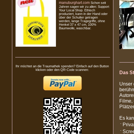
manuburghart.com
Schon seit
Jahren sagen wir zu allen: Support
Your Local Shop. Ethisch
produziert, kann in der Hand oder
über der Schulter getragen
werden, lange Tragegriffe, ohne
Henkel 37 x 47 cm, 100%
Baumwolle, waschbar.
Ihr möchtet an die Traumathek spenden? Einfach auf den Button
klicken oder den QR-Code scannen:
Das St
Unser 
berühm
Autore
Filme,
Plätzen
Es kan
-
Priva
-
Scree