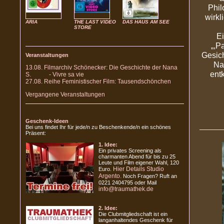
Phil
wirkl
ARIA
THE LAST VIDEO
DAS HAUS AM SEE
STORE
Ei
„,P
Gesich
Veranstaltungen
Na
13.08. Filmarchiv Schönecker: Die Geschichte der Nana
ent
S. - Vivre sa vie
27.08. Reihe Feministischer Film: Tausendschönchen
Vergangene Veranstaltungen
Geschenk-Ideen
Bei uns findet Ihr für jede/n zu Beschenkende/n ein schönes
Präsent:
1. Idee:
Ein privates Screening als
charmanten Abend für bis zu 25
Leute und Film eigener Wahl, 120
Hier Details Studio
Euro.
Argento.
Noch Fragen? Ruft an
0221 2404795 oder Mail
info@traumathek.de
2. Idee:
Die Clubmitgliedschaft ist ein
langanhaltendes Geschenk für