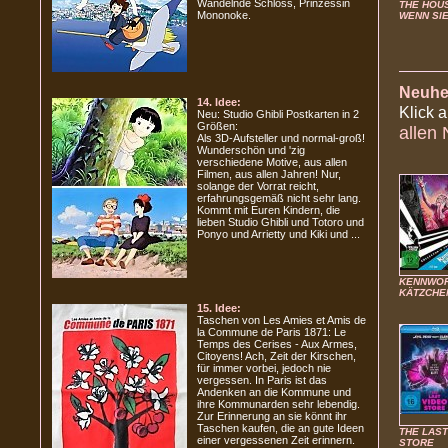
Wandelnde Schloss, Prinzessin
THE HOUS
Mononoke.
WENN SI
Neuhei
14. Idee:
Klick 
Neu: Studio Ghibli Postkarten in 2
Größen:
allen 
Als 3D-Aufsteller und normal-groß!
Wunderschön und 'zig
verschiedene Motive, aus allen
Filmen, aus allen Jahren! Nur,
solange der Vorrat reicht,
erfahrungsgemäß nicht sehr lang.
Kommt mit Euren Kindern, die
lieben Studio Ghibli und Totoro und
Ponyo und Arrietty und Kiki und ...
KENNWO
KÄTZCHE
15. Idee:
Taschen von Les Amies et Amis de
la Commune de Paris 1871: Le
Temps des Cerises - Aux Armes,
Citoyens! Ach, Zeit der Kirschen,
für immer vorbei, jedoch nie
vergessen. In Paris ist das
Andenken an die Kommune und
ihre Kommunarden sehr lebendig.
Zur Erinnerung an sie könnt ihr
Taschen kaufen, die an gute Ideen
THE LAST
einer vergessenen Zeit erinnern.
STORE