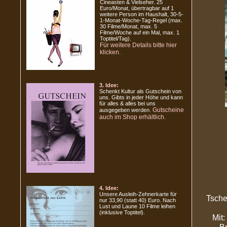
Cineasten & Vielseher. 25
Euro/Monat, übertragbar auf 1
weitere Person im Haushalt, 30-5-
1-Monat-Woche-Tag-Regel (max.
30 Filme/Monat, max. 5
Filme/Woche auf ein Mal, max. 1
Toptitel/Tag).
Für weitere Details bitte hier
klicken.
3. Idee:
Schenkt Kultur als Gutschein von
uns. Gibts in jeder Höhe und kann
für alles & alles bei uns
Gutscheine
ausgegeben werden.
auch im Shop erhältlich.
4. Idee:
Unsere Ausleih-Zehnerkarte für
Tsche
nur 33,90 (statt 40) Euro. Nach
Lust und Laune 10 Filme leihen
(inklusive Toptitel).
Mit