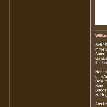
Willko
Seit 1
mittle
Autore
Gay/Le
Ihr da
Neben 
dem Au
Dokume
Serien
Budget
zu Reg
Ans He